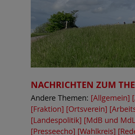
NACHRICHTEN ZUM TH
Andere Themen:
[Allgemein]
[Fraktion]
[Ortsverein]
[Arbei
[Landespolitik]
[MdB und MdL
[Presseecho]
[Wahlkreis]
[Rede