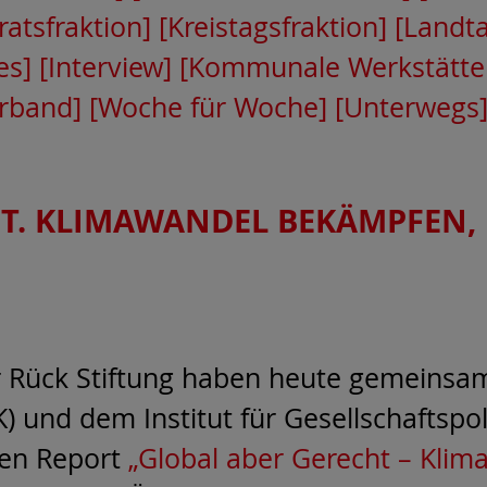
ratsfraktion]
[Kreistagsfraktion]
[Landta
es]
[Interview]
[Kommunale Werkstätte
erband]
[Woche für Woche]
[Unterwegs
HT. KLIMAWANDEL BEKÄMPFEN
 Rück Stiftung haben heute gemeinsam
) und dem Institut für Gesellschaftspol
den Report
„Global aber Gerecht – Kli