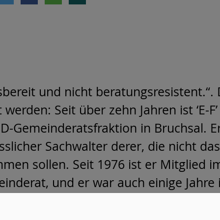
sbereit und nicht beratungsresistent.“
 werden: Seit über zehn Jahren ist ‘E-F’
D-Gemeinderatsfraktion in Bruchsal. Er
sslicher Sachwalter derer, die nicht da
en sollen. Seit 1976 ist er Mitglied i
inderat, und er war auch einige Jahre 