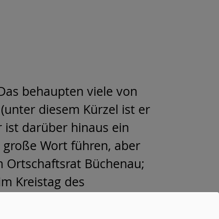
. Das behaupten viele von
 (unter diesem Kürzel ist er
 ist darüber hinaus ein
s große Wort führen, aber
m Ortschaftsrat Büchenau;
im Kreistag des