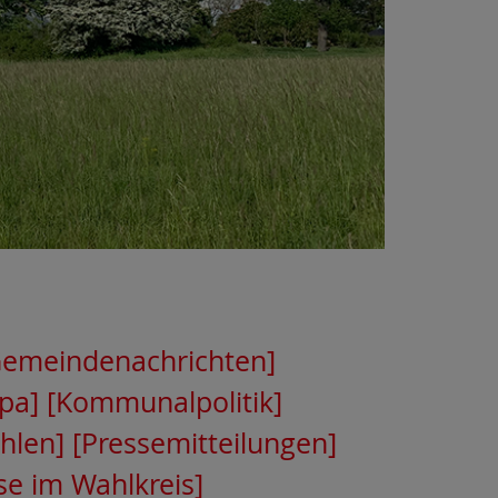
Gemeindenachrichten]
pa]
[Kommunalpolitik]
hlen]
[Pressemitteilungen]
se im Wahlkreis]