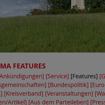
EMA
FEATURES
[Ankündigungen]
[Service]
[Features]
[
tsgemeinschaften]
[Bundespolitik]
[Euro
]
[Kreisverband]
[Veranstaltungen]
[Wa
n/Artikel]
[Aus dem Parteileben]
[Pres