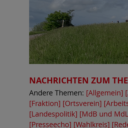
NACHRICHTEN ZUM TH
Andere Themen:
[Allgemein]
[Fraktion]
[Ortsverein]
[Arbei
[Landespolitik]
[MdB und MdL
[Presseecho]
[Wahlkreis]
[Rede