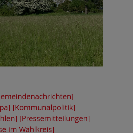
Gemeindenachrichten]
pa]
[Kommunalpolitik]
hlen]
[Pressemitteilungen]
se im Wahlkreis]