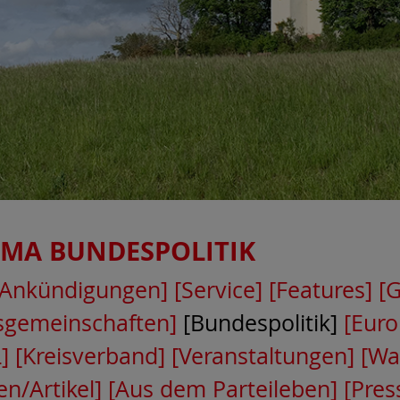
EMA
BUNDESPOLITIK
[Ankündigungen]
[Service]
[Features]
[
tsgemeinschaften]
[Bundespolitik]
[Euro
]
[Kreisverband]
[Veranstaltungen]
[Wa
n/Artikel]
[Aus dem Parteileben]
[Pres